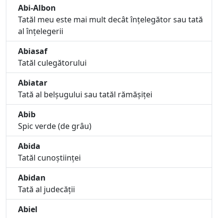
Abi-Albon
Tatăl meu este mai mult decât înțelegător sau tată
al înțelegerii
Abiasaf
Tatăl culegătorului
Abiatar
Tată al belșugului sau tatăl rămășiței
Abib
Spic verde (de grâu)
Abida
Tatăl cunoștiinței
Abidan
Tată al judecății
Abiel