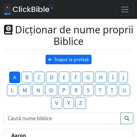
Dicționar de nume proprii
Biblice
Înapoi la prefață
A
B
C
D
E
F
G
H
I
J
L
M
N
O
P
R
S
T
Ț
U
V
Y
Z
Aaron