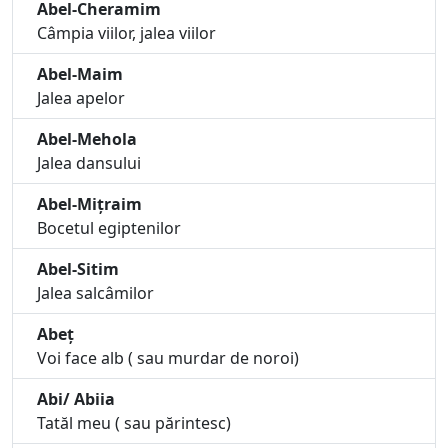
Abel-Cheramim
Câmpia viilor, jalea viilor
Abel-Maim
Jalea apelor
Abel-Mehola
Jalea dansului
Abel-Mițraim
Bocetul egiptenilor
Abel-Sitim
Jalea salcâmilor
Abeț
Voi face alb ( sau murdar de noroi)
Abi/ Abiia
Tatăl meu ( sau părintesc)