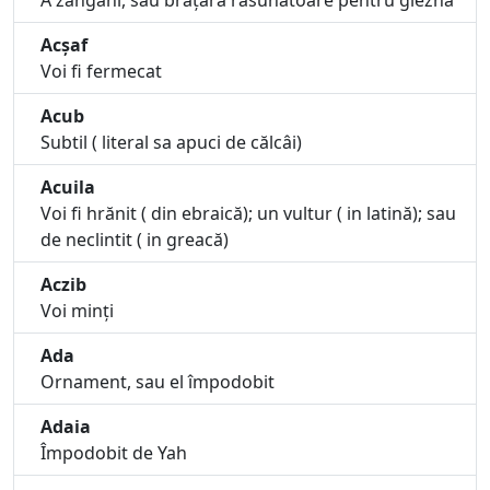
A zăngăni, sau brățară răsunătoare pentru gleznă
Acșaf
Voi fi fermecat
Acub
Subtil ( literal sa apuci de călcâi)
Acuila
Voi fi hrănit ( din ebraică); un vultur ( in latină); sau
de neclintit ( in greacă)
Aczib
Voi minți
Ada
Ornament, sau el împodobit
Adaia
Împodobit de Yah