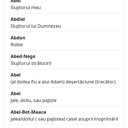
Abdi
Slujitorul meu
Abdiel
Slujitorul lui Dumnezeu
Abdon
Robie
Abed-Nego
Slujitorul strălucirii
Abel
(al doilea fiu a alui Adam) deșertăciune (trecător)
Abel
Jale, doliu, sau pajiște
Abel-Bet-Maaca
Jalea/doliul ( sau pajistea) casei asupririi/oprimării