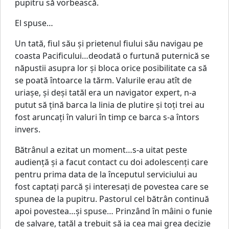
pupitru să vorbească.
El spuse…
Un tată, fiul său şi prietenul fiului său navigau pe
coasta Pacificului…deodată o furtună puternică se
năpustii asupra lor şi bloca orice posibilitate ca să
se poată întoarce la tărm. Valurile erau atît de
uriaşe, şi deşi tatăl era un navigator expert, n-a
putut să ţină barca la linia de plutire şi toţi trei au
fost aruncaţi în valuri în timp ce barca s-a întors
invers.
Bătrânul a ezitat un moment…s-a uitat peste
audienţă şi a facut contact cu doi adolescenţi care
pentru prima data de la începutul serviciului au
fost captaţi parcă şi interesaţi de povestea care se
spunea de la pupitru. Pastorul cel bătrân continuă
apoi povestea…şi spuse… Prinzând în mâini o funie
de salvare, tatăl a trebuit să ia cea mai grea decizie