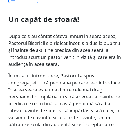
Un capăt de sfoară!
Dupa ce s-au cântat câteva imnuri în seara aceea,
Pastorul Bisericii s-a ridicat încet, s-a dus la pupitru
şi înainte de a-şi tine predica din acea seară, a
introdus scurt un pastor venit in vizită şi care era în
audienţă în acea seară.
În mica lui introducere, Pastorul a spus
congregaţiei lui că persoana pe care le-o introduce
în acea seara este una dintre cele mai dragi
persoane din copilăria lui şi că ar vrea ca înainte de
predica ce o s-o ţină, această persoană să aibă
cîteva cuvinte de spus, şi să împărtăşească cu ei, ce
va simţi de cuviinţă. Şi cu aceste cuvinte, un om
bătrân se scula din audienţă şi se îndrepta către