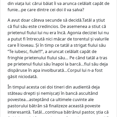
din viaţa lui: cărui băiat îi va arunca celălalt capăt de
funie…pe care dintre cei doi il va salva?
A avut doar câteva secunde să decidă.Tatăl a ştiut
că fiul său este credincios. De asemenea a stiut că
prietenul fiului lui nu era încă. Agonia deciziei lui nu
a putut fi întrecută nici măcar de torentul şi valurile
care îl loveau. Şi în timp ce tatăl a strigat fiului său
“Te iubesc, fiule!!!”, a aruncat celălalt capăt de
fringhie prietenului fiului său… Pe când tatăl a tras
pe prietenul fiului său înapoi la barcă…fiul său deja
dispăruse în apa involburată…Corpul lui n-a fost
găsit niciodată.
În timpul acesta cei doi tineri din audientă deja
stăteau drepti şi nemişcaţi în bancă ascultând
povestea…asteptând ca ultimele cuvinte ale
pastorului bătrân să finalizeze această poveste
interesantă. Tatăl…continua bătrânul pastor, ştia că