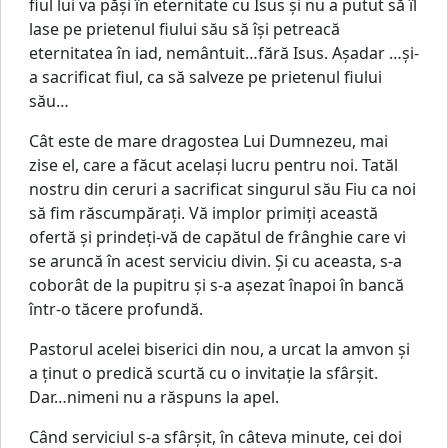
fiul lui va păşi în eternitate cu Isus şi nu a putut să îl
lase pe prietenul fiului său să îşi petreacă
eternitatea în iad, nemântuit…fără Isus. Aşadar …şi-
a sacrificat fiul, ca să salveze pe prietenul fiului
său…
Cât este de mare dragostea Lui Dumnezeu, mai
zise el, care a făcut acelaşi lucru pentru noi. Tatăl
nostru din ceruri a sacrificat singurul său Fiu ca noi
să fim răscumpăraţi. Vă implor primiţi această
ofertă şi prindeţi-vă de capătul de frânghie care vi
se aruncă în acest serviciu divin. Şi cu aceasta, s-a
coborât de la pupitru şi s-a aşezat înapoi în bancă
într-o tăcere profundă.
Pastorul acelei biserici din nou, a urcat la amvon şi
a ţinut o predică scurtă cu o invitaţie la sfârşit.
Dar…nimeni nu a răspuns la apel.
Când serviciul s-a sfârşit, în câteva minute, cei doi