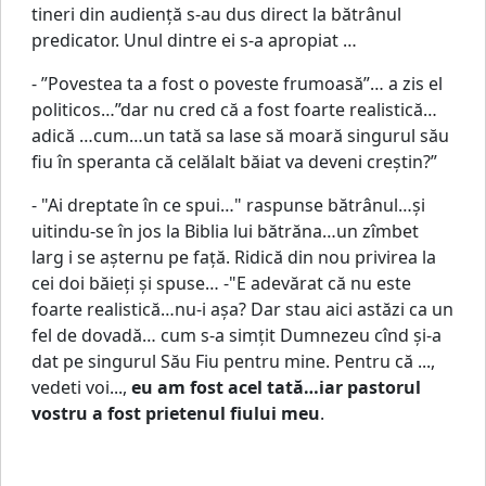
tineri din audienţă s-au dus direct la bătrânul
predicator. Unul dintre ei s-a apropiat …
- ”Povestea ta a fost o poveste frumoasă”… a zis el
politicos…”dar nu cred că a fost foarte realistică…
adică …cum…un tată sa lase să moară singurul său
fiu în speranta că celălalt băiat va deveni creştin?”
- "Ai dreptate în ce spui…" raspunse bătrânul…şi
uitindu-se în jos la Biblia lui bătrăna…un zîmbet
larg i se aşternu pe faţă. Ridică din nou privirea la
cei doi băieţi şi spuse… -"E adevărat că nu este
foarte realistică…nu-i aşa? Dar stau aici astăzi ca un
fel de dovadă… cum s-a simţit Dumnezeu cînd şi-a
dat pe singurul Său Fiu pentru mine. Pentru că ...,
vedeti voi...,
eu am fost acel tată…iar pastorul
vostru a fost prietenul fiului meu
.