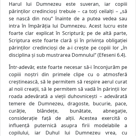
Harul lui Dumnezeu este suveran, iar copiii
părinţilor credincioşi trebuie – ca toţi ceilalţi – „să
se nască din nou“ înainte de a putea vedea sau
intra în împărăţia lui Dumnezeu. Acest lucru este
foarte clar explicat în Scriptură; pe de altă parte,
Scriptura este foarte clară şi în privinţa obligaţiei
părinţilor credincioşi de a-i creşte pe copiii lor „în
disciplina şi sub mustrarea Domnului“ (Efeseni 6.4).
Într-adevăr, este foarte necesar să-i înconjurăm pe
copiii noştri din primele clipe cu o atmosferă
creştinească, să le permitem să respire aerul curat
al noii creaţii, să le permitem să vadă în părinţii lor
roada adevărată a vieţii duhovniceşti – adevărată
temere de Dumnezeu, dragoste, bucurie, pace,
curăţie, blândeţe, bunătate, abnegaţie,
consideraţie faţă de alţii. Acestea exercită o
influenţă puternică asupra firii modelabile a
copilului, iar Duhul lui Dumnezeu vrea, cu