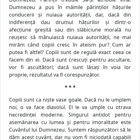
Dumnezeu a pus în mâinile părinţilor hăţurile
conducerii şi nuiaua autorităţii, dar, dacă din
indiferenţă dau drumul hăţurilor şi dintr-o
afecţiune greşită sau din slăbiciune morală nu
reuşesc să mânuiască nuiaua autorităţii, ne mai
mirăm când copiii cresc în ateism pur? Cum ar
putea fi altfel? Copiii sunt de regulă exact ceea ce
facem din ei. Dacă sunt crescuţi pentru ascultare,
vor fi ascultători; dacă sunt lăsaţi în voia lor
proprie, rezultatul va fi corespunzător.
* * *
Copiii sunt ca nişte vase goale. Dacă nu le umplem
noi, o va face diavolul. El le va umple cu otrava
necredinţei moderne. Singurul antidot pentru
asemănarea cu lumea şi pentru imoralitate este
Cuvântul lui Dumnezeu. Suntem răspunzători să le
dăm acest cuvânt, dar nu vom fi niciodată capabili