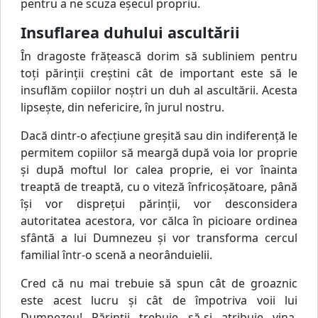
pentru a ne scuza eşecul propriu.
Insuflarea duhului ascultării
În dragoste frăţească dorim să subliniem pentru
toţi părinţii creştini cât de important este să le
insuflăm copiilor noştri un duh al ascultării. Acesta
lipseşte, din nefericire, în jurul nostru.
Dacă dintr-o afecţiune greşită sau din indiferenţă le
permitem copiilor să meargă după voia lor proprie
şi după moftul lor calea proprie, ei vor înainta
treaptă de treaptă, cu o viteză înfricoşătoare, până
îşi vor dispreţui părinţii, vor desconsidera
autoritatea acestora, vor călca în picioare ordinea
sfântă a lui Dumnezeu şi vor transforma cercul
familial într-o scenă a neorânduielii.
Cred că nu mai trebuie să spun cât de groaznic
este acest lucru şi cât de împotriva voii lui
Dumnezeu! Părinţii trebuie să-şi atribuie vina.