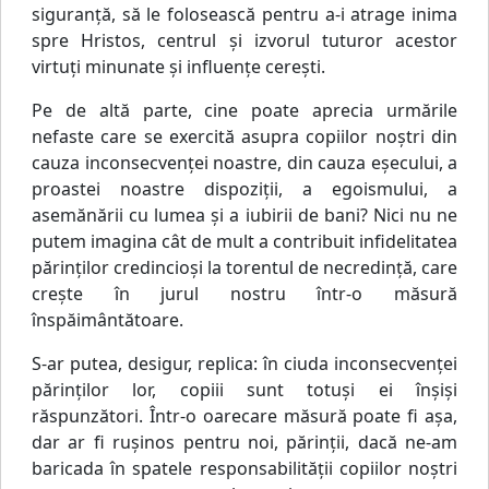
siguranţă, să le folosească pentru a-i atrage inima
spre Hristos, centrul şi izvorul tuturor acestor
virtuţi minunate şi influenţe cereşti.
Pe de altă parte, cine poate aprecia urmările
nefaste care se exercită asupra copiilor noştri din
cauza inconsecvenţei noastre, din cauza eşecului, a
proastei noastre dispoziţii, a egoismului, a
asemănării cu lumea şi a iubirii de bani? Nici nu ne
putem imagina cât de mult a contribuit infidelitatea
părinţilor credincioşi la torentul de necredinţă, care
creşte în jurul nostru într-o măsură
înspăimântătoare.
S-ar putea, desigur, replica: în ciuda inconsecvenţei
părinţilor lor, copiii sunt totuşi ei înşişi
răspunzători. Într-o oarecare măsură poate fi aşa,
dar ar fi ruşinos pentru noi, părinţii, dacă ne-am
baricada în spatele responsabilităţii copiilor noştri